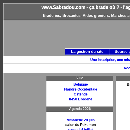
www.Sabradou.com - ça brade où ? - l'a
Braderies, Brocantes, Vides greniers, Marchés a
La gestion du site
Bourse 
Une Inscription, une mis
Acc
Ville
Belgique
B
Flandre Occidentale
Ostende
8450 Bredene
Agenda 2026
dimanche 28 juin
salon du Pokemon
samedi 4 juillet