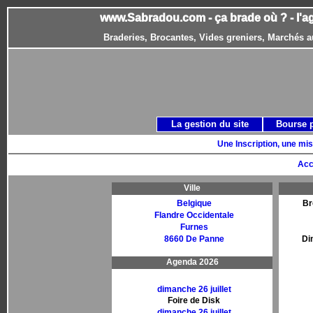
www.Sabradou.com - ça brade où ? - l'a
Braderies, Brocantes, Vides greniers, Marchés a
La gestion du site
Bourse 
Une Inscription, une mis
Acc
Ville
Belgique
Br
Flandre Occidentale
Furnes
8660 De Panne
Di
Agenda 2026
dimanche 26 juillet
Foire de Disk
dimanche 26 juillet