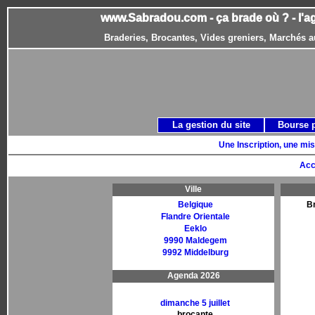
www.Sabradou.com - ça brade où ? - l'a
Braderies, Brocantes, Vides greniers, Marchés a
La gestion du site
Bourse 
Une Inscription, une mis
Acc
Ville
Belgique
B
Flandre Orientale
Eeklo
9990 Maldegem
9992 Middelburg
Agenda 2026
dimanche 5 juillet
brocante