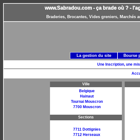
www.Sabradou.com - ça brade où ? - l'a
Braderies, Brocantes, Vides greniers, Marchés a
La gestion du site
Bourse 
Une Inscription, une mis
Accu
Ville
Belgique
Hainaut
Tournai Mouscron
7700 Mouscron
Sections
7711 Dottignies
7712 Herseaux