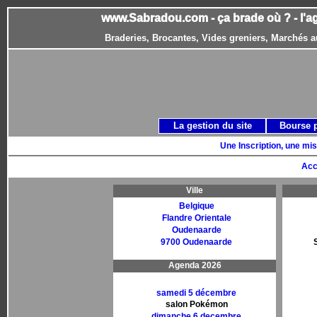
www.Sabradou.com - ça brade où ? - l'a
Braderies, Brocantes, Vides greniers, Marchés a
La gestion du site
Bourse 
Une Inscription, une mis
Acc
Ville
Belgique
Flandre Orientale
Oudenaarde
9700 Oudenaarde
Agenda 2026
samedi 5 décembre
salon Pokémon
dimanche 6 decembre