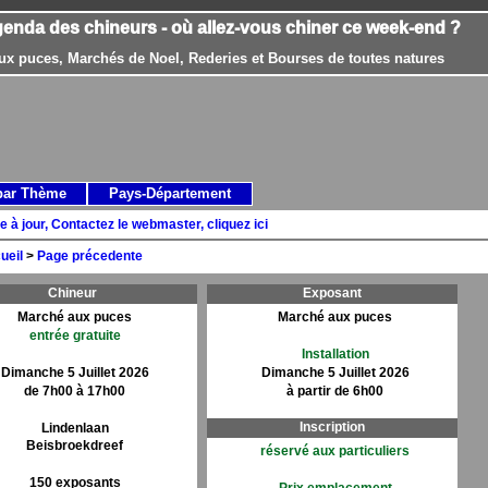
genda des chineurs - où allez-vous chiner ce week-end ?
ux puces, Marchés de Noel, Rederies et Bourses de toutes natures
par Thème
Pays-Département
e à jour, Contactez le webmaster, cliquez ici
ueil
>
Page précedente
Chineur
Exposant
Marché aux puces
Marché aux puces
entrée gratuite
Installation
Dimanche 5 Juillet 2026
Dimanche 5 Juillet 2026
de 7h00 à 17h00
à partir de 6h00
Inscription
Lindenlaan
Beisbroekdreef
réservé aux particuliers
150 exposants