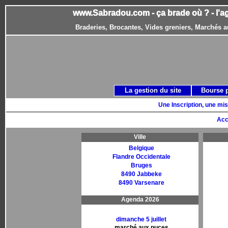
www.Sabradou.com - ça brade où ? - l'a
Braderies, Brocantes, Vides greniers, Marchés a
La gestion du site
Bourse 
Une Inscription, une mis
Acc
Ville
Belgique
Flandre Occidentale
Bruges
8490 Jabbeke
8490 Varsenare
Agenda 2026
dimanche 5 juillet
marché aux puces