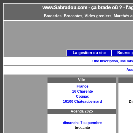
www.Sabradou.com - ça brade où ? - l'a
Braderies, Brocantes, Vides greniers, Marchés a
La gestion du site
Bourse 
Une Inscription, une mis
Acc
Ville
France
16 Charente
Cognac
16100 Châteaubernard
Di
Agenda 2025
dimanche 7 septembre
brocante