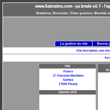
www.Sabradou.com - ça brade où ? - l'a
Braderies, Brocantes, Vides greniers, Marchés a
La gestion du site
Bourse 
Une Inscription, une mis
Acc
Ville
Br
France
17 Charente Martitime
Saintes
17600 Pisany
Agenda 2025