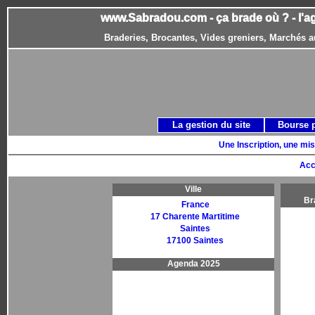
www.Sabradou.com - ça brade où ? - l'a
Braderies, Brocantes, Vides greniers, Marchés a
La gestion du site
Bourse 
Une Inscription, une mis
Acc
Ville
Br
France
17 Charente Martitime
Saintes
17100 Saintes
Agenda 2025