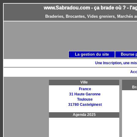
www.Sabradou.com - ça brade où ? - l'a
Braderies, Brocantes, Vides greniers, Marchés a
La gestion du site
Bourse 
Une Inscription, une mis
Acc
Ville
Br
France
31 Haute Garonne
Toulouse
31780 Castelginest
Agenda 2025