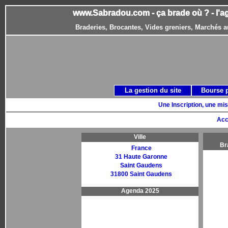
www.Sabradou.com - ça brade où ? - l'a
Braderies, Brocantes, Vides greniers, Marchés a
La gestion du site
Bourse 
Une Inscription, une mis
Acc
Ville
Br
France
31 Haute Garonne
Saint Gaudens
31800 Saint Gaudens
Agenda 2025