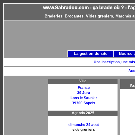
www.Sabradou.com - ça brade où ? - l'a
Braderies, Brocantes, Vides greniers, Marchés a
La gestion du site
Bourse 
Une Inscription, une mis
Acc
Ville
Br
France
39 Jura
Lons le Saunier
39300 Sapois
Agenda 2025
dimanche 24 aout
vide greniers