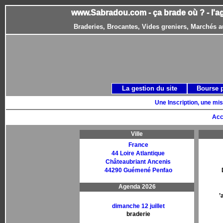
www.Sabradou.com - ça brade où ? - l'a
Braderies, Brocantes, Vides greniers, Marchés a
La gestion du site
Bourse 
Une Inscription, une mis
Acc
Ville
France
44 Loire Atlantique
Châteaubriant Ancenis
44290 Guémené Penfao
Agenda 2026
’
dimanche 12 juillet
braderie