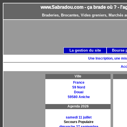
www.Sabradou.com - ça brade où ? - l'a
Braderies, Brocantes, Vides greniers, Marchés a
La gestion du site
Bourse 
Une Inscription, une mis
Acc
Ville
France
59 Nord
Douai
59580 Aniche
Agenda 2026
samedi 11 juillet
Secours Populaire
dimanche 27 septembre