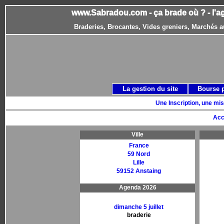
www.Sabradou.com - ça brade où ? - l'a
Braderies, Brocantes, Vides greniers, Marchés a
La gestion du site
Bourse 
Une Inscription, une mis
Acc
Ville
France
59 Nord
Lille
59152 Anstaing
Agenda 2026
dimanche 5 juillet
braderie