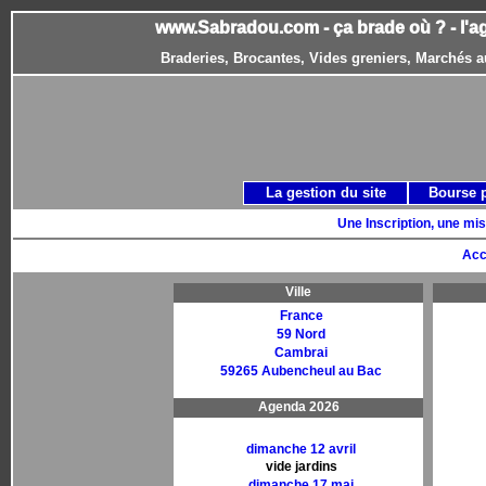
www.Sabradou.com - ça brade où ? - l'a
Braderies, Brocantes, Vides greniers, Marchés a
La gestion du site
Bourse 
Une Inscription, une mis
Acc
Ville
France
59 Nord
Cambrai
59265 Aubencheul au Bac
Agenda 2026
dimanche 12 avril
vide jardins
dimanche 17 mai