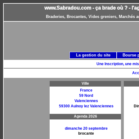
www.Sabradou.com - ça brade où ? - l'a
Braderies, Brocantes, Vides greniers, Marchés a
La gestion du site
Bourse 
Une Inscription, une mis
Acc
Ville
France
59 Nord
Valenciennes
59300 Aulnoy lez Valenciennes
Di
Agenda 2026
dimanche 20 septembre
brocante