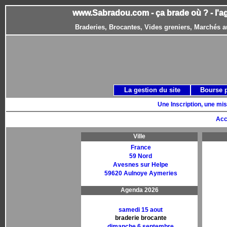
www.Sabradou.com - ça brade où ? - l'a
Braderies, Brocantes, Vides greniers, Marchés a
La gestion du site
Bourse 
Une Inscription, une mis
Acc
Ville
France
59 Nord
Avesnes sur Helpe
59620 Aulnoye Aymeries
Agenda 2026
samedi 15 aout
braderie brocante
dimanche 6 septembre