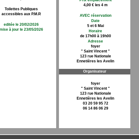
Prix emplacement
4,00 € les 4 m
Toilettes Publiques
accessibles aux P.M.R
AVEC réservation
Date
editée le 20/02/2026
5 et 6 Mai
mise à jour le 23/05/2026
Horaire
de 17h00 à 19h00
Adresse
foyer
" Saint Vincent "
123 rue Nationale
Ennetières les Avelin
Organisateur
foyer
" Saint Vincent "
123 rue Nationale
Ennetières les Avelin
03 20 59 95 72
06 14 86 06 29