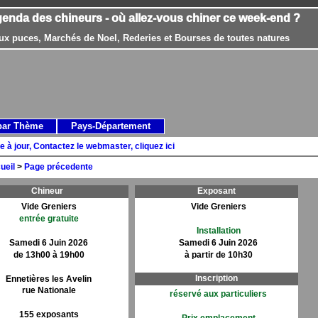
genda des chineurs - où allez-vous chiner ce week-end ?
ux puces, Marchés de Noel, Rederies et Bourses de toutes natures
par Thème
Pays-Département
e à jour, Contactez le webmaster, cliquez ici
ueil
>
Page précedente
Chineur
Exposant
Vide Greniers
Vide Greniers
entrée gratuite
Installation
Samedi 6 Juin 2026
Samedi 6 Juin 2026
de 13h00 à 19h00
à partir de 10h30
Inscription
Ennetières les Avelin
rue Nationale
réservé aux particuliers
155 exposants