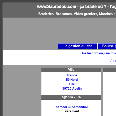
www.Sabradou.com - ça brade où ? - l'a
Braderies, Brocantes, Vides greniers, Marchés a
La gestion du site
Bourse 
Une Inscription, une mis
Acc
Ville
France
59 Nord
Lille
59710 Avelin
Agenda 2026
samedi 26 septembre
vêtement