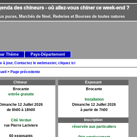
genda des chineurs - où allez-vous chiner ce week-end ?
ux puces, Marchés de Noel, Rederies et Bourses de toutes natures
par Thème
Pays-Département
e à jour, Contactez le webmaster, cliquez ici
ueil
>
Page précedente
Chineur
Exposant
Brocante
Brocante
entrée gratuite
Installation
Dimanche 12 Juillet 2026
Dimanche 12 Juillet 2026
de 8h00 à 18h00
à partir de 7h00
Inscription
Cité Verdun
rue Pierre Lariviere
réservée aux particuliers
60 exposants