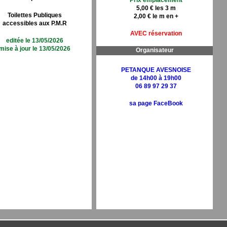
Prix emplacement
5,00 € les 3 m
Toilettes Publiques
2,00 € le m en +
accessibles aux P.M.R
AVEC réservation
editée le 13/05/2026
mise à jour le 13/05/2026
Organisateur
PETANQUE AVESNOISE
de 14h00 à 19h00
06 89 97 29 37
sa page FaceBook