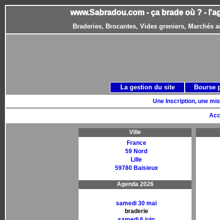
www.Sabradou.com - ça brade où ? - l'a
Braderies, Brocantes, Vides greniers, Marchés a
La gestion du site
Bourse 
Une Inscription, une mis
Acc
Ville
France
59 Nord
Lille
59780 Baisieux
Agenda 2026
samedi 30 mai
braderie
samedi 6 juin