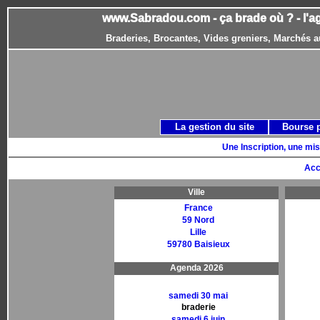
www.Sabradou.com - ça brade où ? - l'a
Braderies, Brocantes, Vides greniers, Marchés a
La gestion du site
Bourse 
Une Inscription, une mis
Acc
Ville
France
59 Nord
Lille
59780 Baisieux
Agenda 2026
samedi 30 mai
braderie
samedi 6 juin