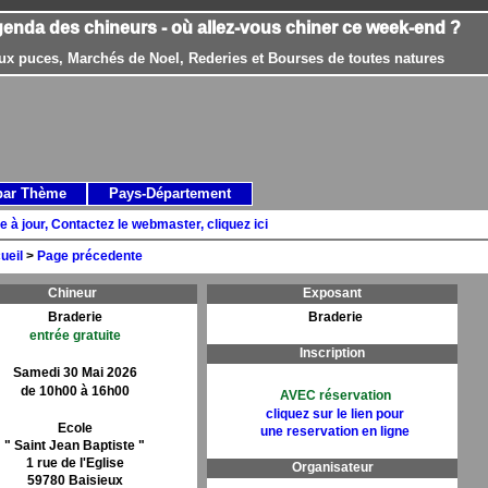
genda des chineurs - où allez-vous chiner ce week-end ?
ux puces, Marchés de Noel, Rederies et Bourses de toutes natures
par Thème
Pays-Département
e à jour, Contactez le webmaster, cliquez ici
ueil
>
Page précedente
Chineur
Exposant
Braderie
Braderie
entrée gratuite
Inscription
Samedi 30 Mai 2026
de 10h00 à 16h00
AVEC réservation
cliquez sur le lien pour
Ecole
une reservation en ligne
" Saint Jean Baptiste "
1 rue de l'Eglise
Organisateur
59780 Baisieux