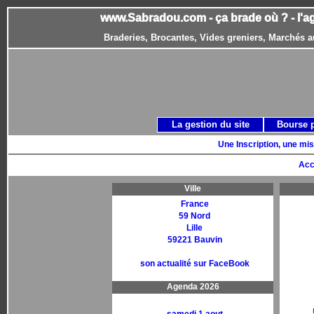
www.Sabradou.com - ça brade où ? - l'a
Braderies, Brocantes, Vides greniers, Marchés a
La gestion du site
Bourse 
Une Inscription, une mis
Acc
Ville
France
59 Nord
Lille
59221 Bauvin
son actualité sur FaceBook
Agenda 2026