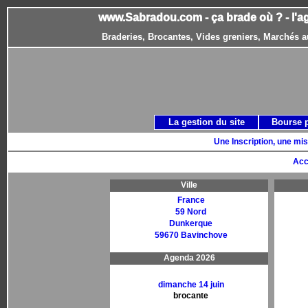
www.Sabradou.com - ça brade où ? - l'a
Braderies, Brocantes, Vides greniers, Marchés a
La gestion du site
Bourse 
Une Inscription, une mis
Acc
Ville
France
59 Nord
Dunkerque
59670 Bavinchove
Agenda 2026
dimanche 14 juin
brocante