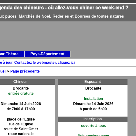
genda des chineurs - où allez-vous chiner ce week-end ?
ux puces, Marchés de Noel, Rederies et Bourses de toutes natures
par Thème
Pays-Département
e à jour, Contactez le webmaster, cliquez ici
ueil
>
Page précedente
Chineur
Exposant
Brocante
Brocante
entrée gratuite
Installation
Dimanche 14 Juin 2026
Dimanche 14 Juin 2026
de 7h00 à 17h00
à partir de 5h00
Inscription
place de l'Eglise
rue de l'Eglise
ouverte à tous
route de Saint Omer
route nationale