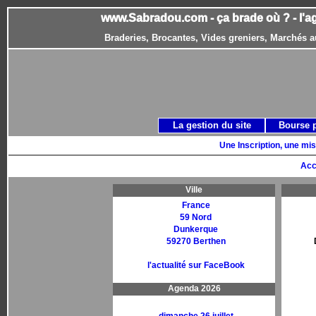
www.Sabradou.com - ça brade où ? - l'a
Braderies, Brocantes, Vides greniers, Marchés a
La gestion du site
Bourse 
Une Inscription, une mis
Acc
Ville
France
59 Nord
Dunkerque
59270 Berthen
l'actualité sur FaceBook
Agenda 2026