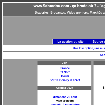
www.Sabradou.com - ça brade où ? - l'a
Braderies, Brocantes, Vides greniers, Marchés a
La gestion du site
Bourse 
Une Inscription, une mis
Acc
Ville
France
59 Nord
Douai
59310 Beuvry la Foret
S
Agenda 2026
dimanche 23 aout
vide greniers
samedi 12 septembre