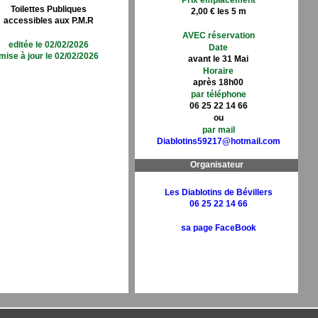
Prix emplacement
Toilettes Publiques
2,00 € les 5 m
accessibles aux P.M.R
AVEC réservation
editée le 02/02/2026
Date
mise à jour le 02/02/2026
avant le 31 Mai
Horaire
après 18h00
par téléphone
06 25 22 14 66
ou
par mail
Diablotins59217@hotmail.com
Organisateur
Les Diablotins de Bévillers
06 25 22 14 66
sa page FaceBook