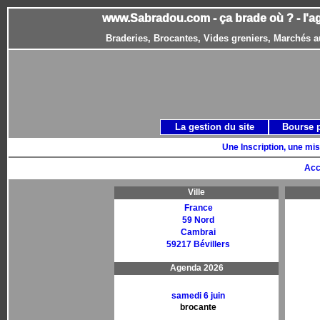
www.Sabradou.com - ça brade où ? - l'a
Braderies, Brocantes, Vides greniers, Marchés a
La gestion du site
Bourse 
Une Inscription, une mis
Acc
Ville
France
59 Nord
Cambrai
59217 Bévillers
Agenda 2026
samedi 6 juin
brocante