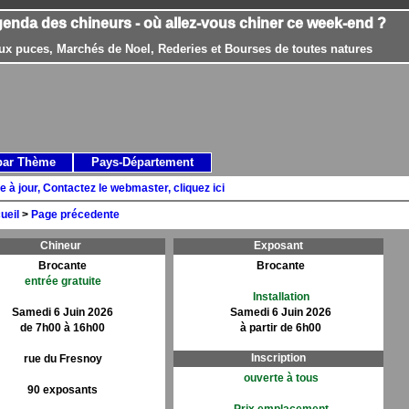
genda des chineurs - où allez-vous chiner ce week-end ?
ux puces, Marchés de Noel, Rederies et Bourses de toutes natures
par Thème
Pays-Département
e à jour, Contactez le webmaster, cliquez ici
ueil
>
Page précedente
Chineur
Exposant
Brocante
Brocante
entrée gratuite
Installation
Samedi 6 Juin 2026
Samedi 6 Juin 2026
de 7h00 à 16h00
à partir de 6h00
Inscription
rue du Fresnoy
ouverte à tous
90 exposants