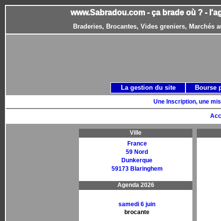
www.Sabradou.com - ça brade où ? - l'a
Braderies, Brocantes, Vides greniers, Marchés a
La gestion du site
Bourse 
Une Inscription, une mis
Acc
Ville
France
59 Nord
Dunkerque
59173 Blaringhem
Agenda 2026
samedi 6 juin
brocante