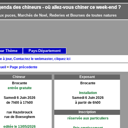
genda des chineurs - où allez-vous chiner ce week-end ?
ux puces, Marchés de Noel, Rederies et Bourses de toutes natures
par Thème
Pays-Département
e à jour, Contactez le webmaster, cliquez ici
ueil
>
Page précedente
Chineur
Exposant
Brocante
Brocante
entrée gratuite
Installation
Samedi 6 Juin 2026
Samedi 6 Juin 2026
de 7h00 à 17h00
à partir de 6h00
Inscription
rue Hazebrouck
rue de Boeseghem
réservée aux particuliers
editée le 13/05/2026