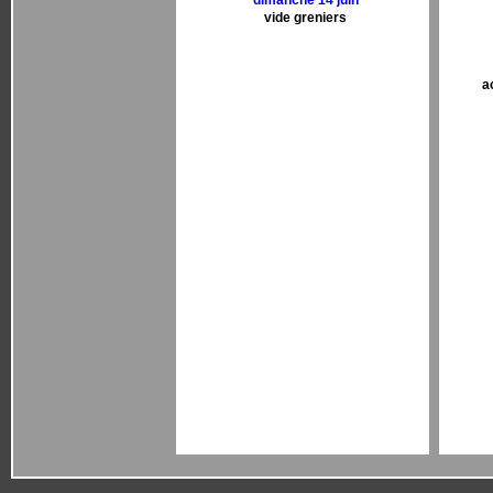
dimanche 14 juin
vide greniers
a