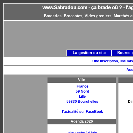
www.Sabradou.com - ça brade où ? - l'a
Braderies, Brocantes, Vides greniers, Marchés a
La gestion du site
Bourse 
Une Inscription, une mis
Acc
Ville
France
59 Nord
Lille
59830 Bourghelles
Di
l'actualité sur FaceBook
Agenda 2026