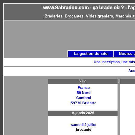
www.Sabradou.com - ça brade où ? - l'a
Braderies, Brocantes, Vides greniers, Marchés a
La gestion du site
Bourse 
Une Inscription, une mis
Acc
Ville
France
59 Nord
Cambrai
59730 Briastre
Agenda 2026
samedi 4 juillet
brocante