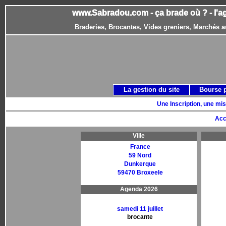
www.Sabradou.com - ça brade où ? - l'a
Braderies, Brocantes, Vides greniers, Marchés a
La gestion du site
Bourse 
Une Inscription, une mis
Acc
Ville
France
59 Nord
Dunkerque
59470 Broxeele
Agenda 2026
samedi 11 juillet
brocante