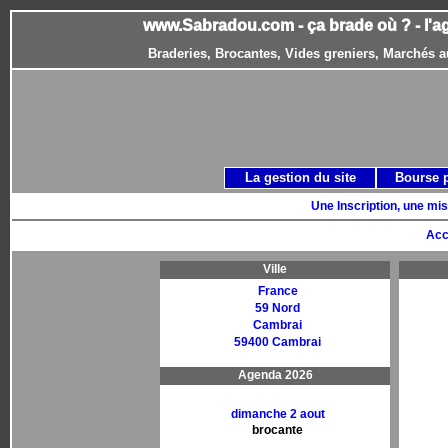
www.Sabradou.com - ça brade où ? - l'a
Braderies, Brocantes, Vides greniers, Marchés a
La gestion du site
Bourse 
Une Inscription, une mis
Acc
Ville
France
59 Nord
Cambrai
59400 Cambrai
Agenda 2026
dimanche 2 aout
brocante