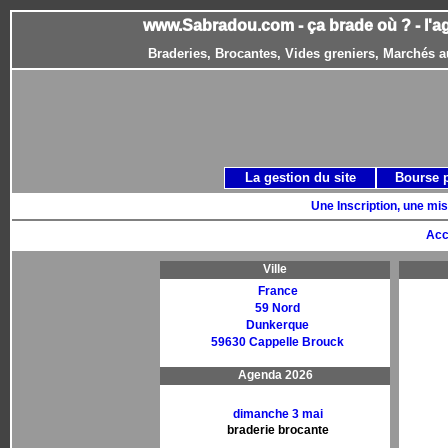
www.Sabradou.com - ça brade où ? - l'a
Braderies, Brocantes, Vides greniers, Marchés a
La gestion du site
Bourse 
Une Inscription, une mis
Acc
Ville
France
59 Nord
Dunkerque
59630 Cappelle Brouck
Agenda 2026
dimanche 3 mai
braderie brocante