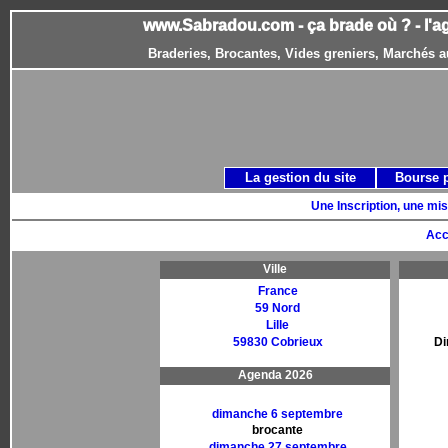
www.Sabradou.com - ça brade où ? - l'a
Braderies, Brocantes, Vides greniers, Marchés a
La gestion du site
Bourse 
Une Inscription, une mis
Acc
Ville
France
59 Nord
Lille
59830 Cobrieux
Di
Agenda 2026
dimanche 6 septembre
brocante
dimanche 27 septembre