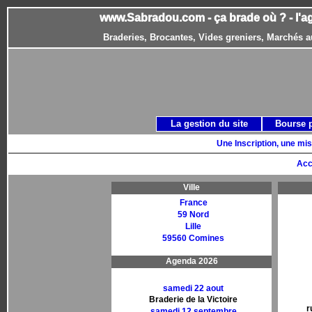
www.Sabradou.com - ça brade où ? - l'a
Braderies, Brocantes, Vides greniers, Marchés a
La gestion du site
Bourse 
Une Inscription, une mis
Acc
Ville
France
59 Nord
Lille
59560 Comines
Agenda 2026
samedi 22 aout
Braderie de la Victoire
r
samedi 12 septembre