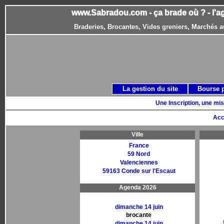
www.Sabradou.com - ça brade où ? - l'a
Braderies, Brocantes, Vides greniers, Marchés a
La gestion du site
Bourse 
Une Inscription, une mis
Acc
Ville
France
59 Nord
Valenciennes
59163 Conde sur l'Escaut
Agenda 2026
dimanche 14 juin
brocante
dimanche 14 juin