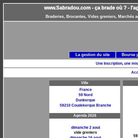
www.Sabradou.com - ça brade où ? - l'a
Braderies, Brocantes, Vides greniers, Marchés a
La gestion du site
Bourse 
Une Inscription, une mis
Acc
Ville
France
59 Nord
Dunkerque
59210 Coudekerque Branche
Agenda 2026
dimanche 2 aout
vide greniers
59
dimanche 16 aout