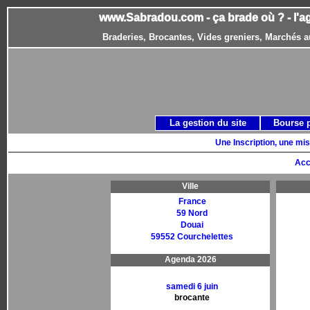
www.Sabradou.com - ça brade où ? - l'a
Braderies, Brocantes, Vides greniers, Marchés a
La gestion du site
Bourse 
Une Inscription, une mis
Acc
Ville
France
59 Nord
Douai
59552 Courchelettes
Agenda 2026
samedi 6 juin
brocante