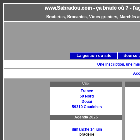
www.Sabradou.com - ça brade où ? - l'a
Braderies, Brocantes, Vides greniers, Marchés a
La gestion du site
Bourse 
Une Inscription, une mis
Acc
Ville
France
59 Nord
Douai
59310 Coutiches
Agenda 2026
dimanche 14 juin
braderie