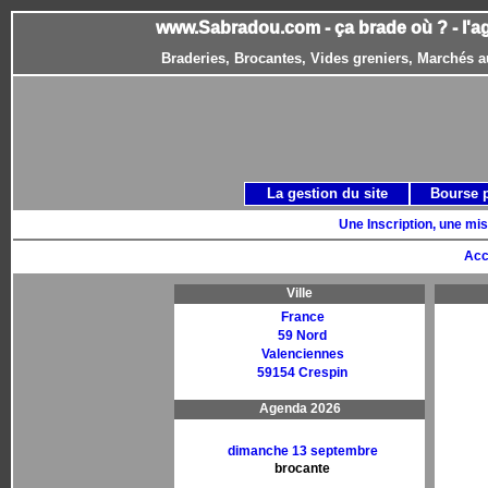
www.Sabradou.com - ça brade où ? - l'a
Braderies, Brocantes, Vides greniers, Marchés a
La gestion du site
Bourse 
Une Inscription, une mis
Acc
Ville
France
59 Nord
Valenciennes
59154 Crespin
Agenda 2026
dimanche 13 septembre
brocante