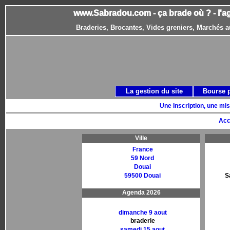
www.Sabradou.com - ça brade où ? - l'a
Braderies, Brocantes, Vides greniers, Marchés a
La gestion du site
Bourse 
Une Inscription, une mis
Acc
Ville
France
59 Nord
Douai
59500 Douai
S
Agenda 2026
dimanche 9 aout
braderie
samedi 15 aout