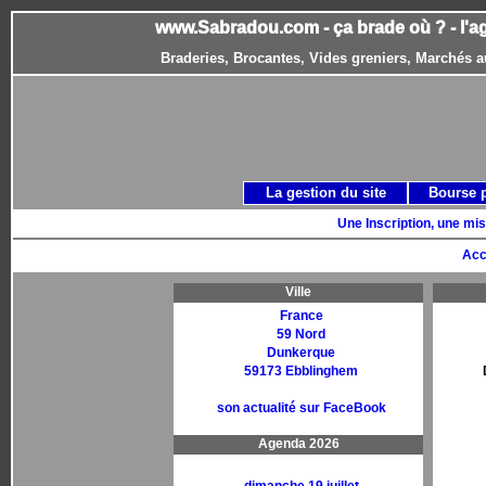
www.Sabradou.com - ça brade où ? - l'a
Braderies, Brocantes, Vides greniers, Marchés a
La gestion du site
Bourse 
Une Inscription, une mis
Acc
Ville
France
59 Nord
Dunkerque
59173 Ebblinghem
son actualité sur FaceBook
Agenda 2026