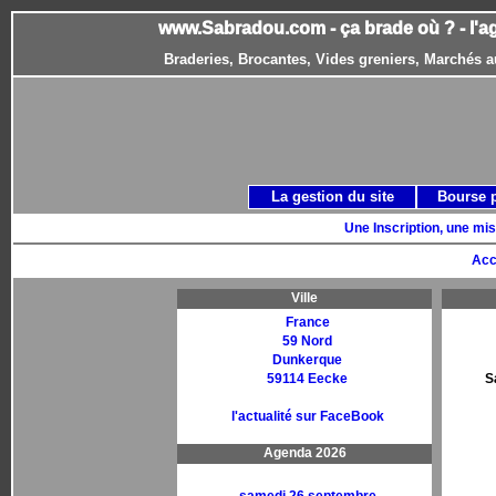
www.Sabradou.com - ça brade où ? - l'a
Braderies, Brocantes, Vides greniers, Marchés a
La gestion du site
Bourse 
Une Inscription, une mis
Acc
Ville
France
59 Nord
Dunkerque
59114 Eecke
S
l'actualité sur FaceBook
Agenda 2026