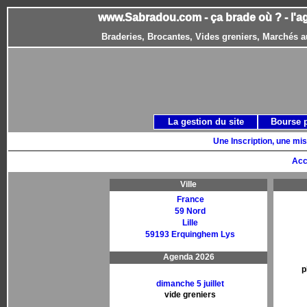
www.Sabradou.com - ça brade où ? - l'a
Braderies, Brocantes, Vides greniers, Marchés a
La gestion du site
Bourse 
Une Inscription, une mis
Acc
Ville
France
59 Nord
Lille
59193 Erquinghem Lys
Agenda 2026
p
dimanche 5 juillet
vide greniers