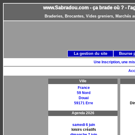
www.Sabradou.com - ça brade où ? - l'a
Braderies, Brocantes, Vides greniers, Marchés a
La gestion du site
Bourse 
Une Inscription, une mis
Acc
Ville
France
59 Nord
Douai
59171 Erre
Di
Agenda 2026
samedi 6 juin
loisirs créatifs
dimanche 7 juin