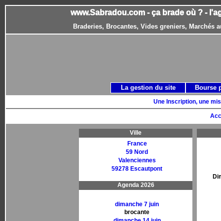
www.Sabradou.com - ça brade où ? - l'a
Braderies, Brocantes, Vides greniers, Marchés a
La gestion du site
Bourse 
Une Inscription, une mis
Acc
Ville
France
59 Nord
Valenciennes
59278 Escautpont
Di
Agenda 2026
dimanche 7 juin
brocante
dimanche 14 juin