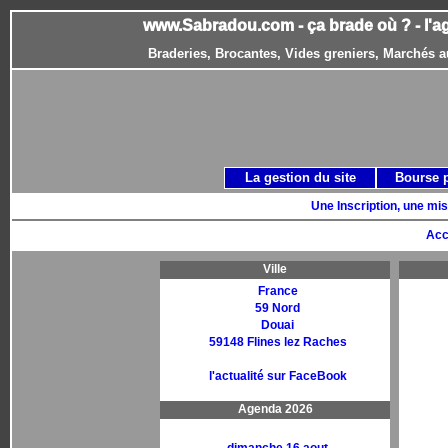
www.Sabradou.com - ça brade où ? - l'a
Braderies, Brocantes, Vides greniers, Marchés a
La gestion du site
Bourse 
Une Inscription, une mis
Acc
Ville
France
59 Nord
Douai
59148 Flines lez Raches
l'actualité sur FaceBook
Agenda 2026