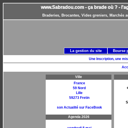
www.Sabradou.com - ça brade où ? - l'a
Braderies, Brocantes, Vides greniers, Marchés a
La gestion du site
Bourse 
Une Inscription, une mis
Acc
Ville
France
59 Nord
Lille
59273 Fretin
S
son Actualité sur FaceBook
Agenda 2026