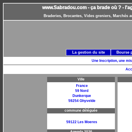
www.Sabradou.com - ça brade où ? - l'a
Braderies, Brocantes, Vides greniers, Marchés a
La gestion du site
Bourse 
Une Inscription, une mis
Acc
Ville
France
59 Nord
Dunkerque
59254 Ghyvelde
commune déléguée
59122 Les Moeres
Agenda 2026