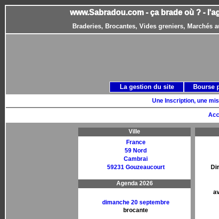
www.Sabradou.com - ça brade où ? - l'a
Braderies, Brocantes, Vides greniers, Marchés a
La gestion du site
Bourse 
Une Inscription, une mis
Acc
Ville
France
59 Nord
Cambrai
59231 Gouzeaucourt
Di
Agenda 2026
av
dimanche 20 septembre
brocante